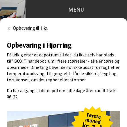
MENU
Opbevaring til 1 kr.
Depotrum
Opbevaring i Hjørring
Container
På udkig efter et depotrum til det, du ikke selv har plads
Flytning
til? BOXIT har depotrum i flere størrelser - alle er tørre og
opvarmede. Dine ting bliver derfor ikke udsat for fugt eller
temperaturudsving. Til gengæld står de sikkert, trygt og
Kontorhotel
tørt uanset, om det regner eller stormer.
Trailerudlejning
Du har adgang til dit depotrum alle dage året rundt fra kl.
06-22.
Tilbehør
Første
måned
kr. 1,-*