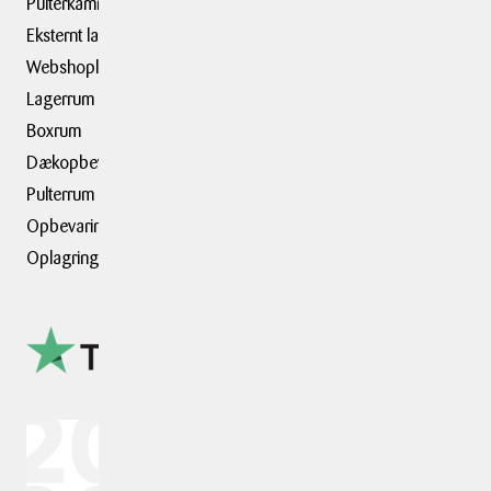
Pulterkammer
Eksternt lager
Webshoplager
Lagerrum
Boxrum
Dækopbevaring
Pulterrum
Opbevaringsdepot
Oplagring