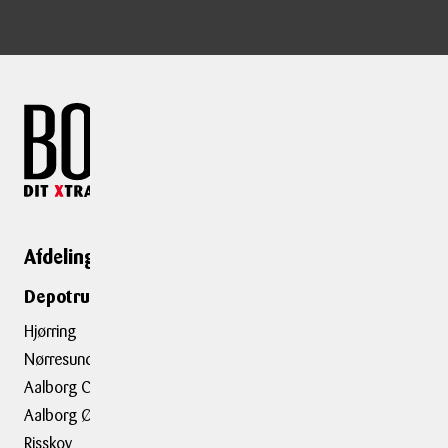
Afdelinger
Genveje
Depotrumsafdelinger
Depotrum
Container
Hjørring
Flytning
Nørresundby
Trailerudlejning
Aalborg C
Aalborg Ø
Tilbehør
Risskov