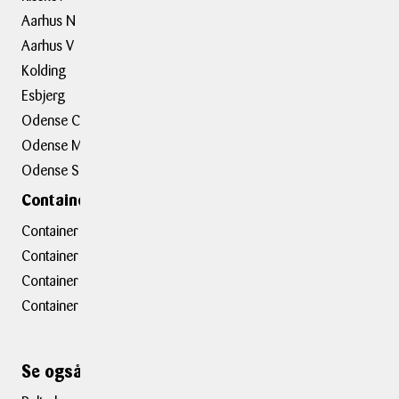
Aarhus N
Om BOXIT
Aarhus V
BOXIT Historier
Kolding
Job hos BOXIT
Esbjerg
BOXIT Assist
Odense C
Kundeudtalelser
Odense M
Erhvervsløsninger
Odense S
Containerafdelinger
Container hovedkontor
Container Hasselager
Container Kolding
Container Taastrup
Se også ...