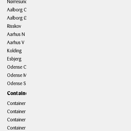
Flytning
Nørresundby
Trailerudlejning
Aalborg C
Aalborg Ø
Tilbehør
Risskov
Aarhus N
Om BOXIT
Aarhus V
BOXIT Historier
Kolding
Job hos BOXIT
Esbjerg
BOXIT Assist
Odense C
Kundeudtalelser
Odense M
Erhvervsløsninger
Odense S
Containerafdelinger
Container hovedkontor
Container Hasselager
Container Kolding
Container Taastrup