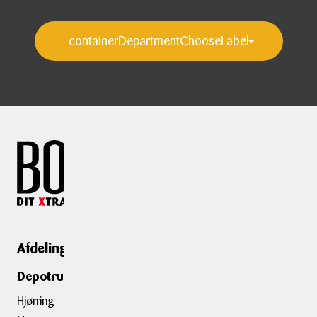
Afdelinger
Genveje
Depotrumsafdelinger
Depotrum
Container
Hjørring