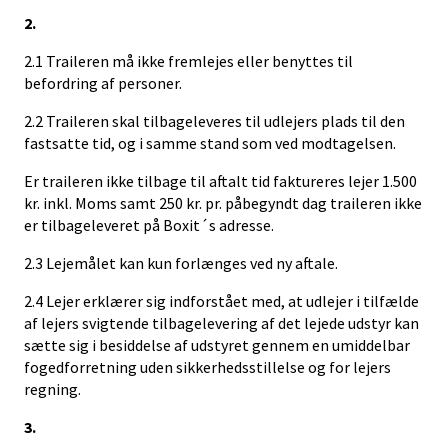
2.
2.1 Traileren må ikke fremlejes eller benyttes til
befordring af personer.
2.2 Traileren skal tilbageleveres til udlejers plads til den
fastsatte tid, og i samme stand som ved modtagelsen.
Er traileren ikke tilbage til aftalt tid faktureres lejer 1.500
kr. inkl. Moms samt 250 kr. pr. påbegyndt dag traileren ikke
er tilbageleveret på Boxit´s adresse.
2.3 Lejemålet kan kun forlænges ved ny aftale.
2.4 Lejer erklærer sig indforstået med, at udlejer i tilfælde
af lejers svigtende tilbagelevering af det lejede udstyr kan
sætte sig i besiddelse af udstyret gennem en umiddelbar
fogedforretning uden sikkerhedsstillelse og for lejers
regning.
3.