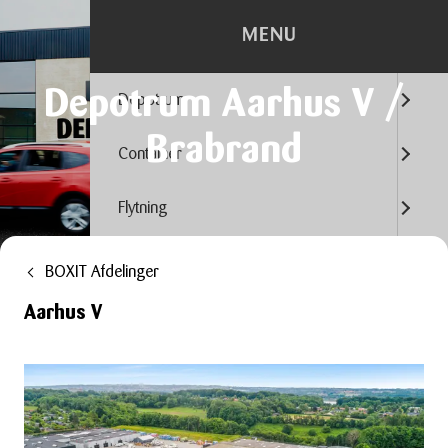
MENU
Depotrum Aarhus V /
Depotrum
Brabrand
Container
Flytning
Kontorhotel
BOXIT Afdelinger
Aarhus V
Trailerudlejning
Tilbehør