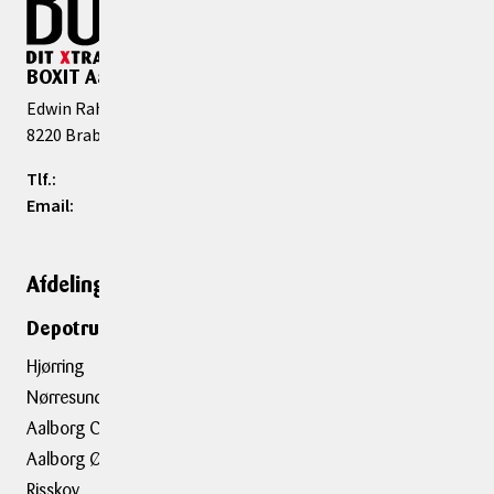
BOXIT Aarhus V
Edwin Rahrs Vej 75
8220
Brabrand
Tlf.:
86 36 37 00
Email:
aarhus@boxit.dk
Afdelinger
Genveje
Depotrumsafdelinger
Depotrum
Container
Hjørring
Flytning
Nørresundby
Trailerudlejning
Aalborg C
Aalborg Ø
Tilbehør
Risskov