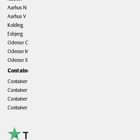
Aarhus N
Om BOXIT
Aarhus V
BOXIT Historier
Kolding
Job hos BOXIT
Esbjerg
BOXIT Assist
Odense C
Kundeudtalelser
Odense M
Erhvervsløsninger
Odense S
Containerafdelinger
Container hovedkontor
Container Hasselager
Container Kolding
Container Taastrup