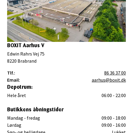
BOXIT Aarhus V
Edwin Rahrs Vej 75
8220
Brabrand
Tlf.:
86 36 37 00
Email:
aarhus@boxit.dk
Depotrum:
Hele året
06:00 - 22:00
Butikkens åbningstider
Mandag - fredag
09:00 - 18:00
Lørdag
09:00 - 16:00
Søn- og helligdage
Lukket