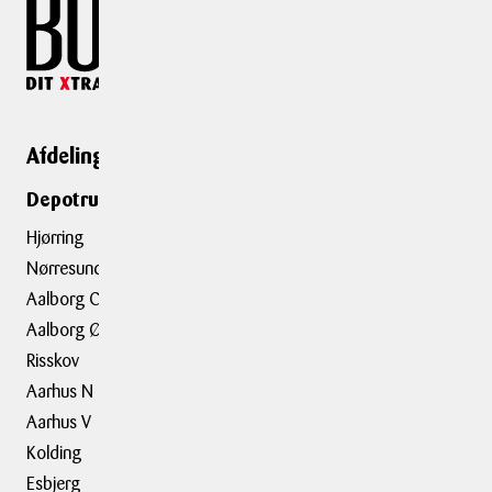
Afdelinger
Genveje
Depotrumsafdelinger
Depotrum
Container
Hjørring
Flytning
Nørresundby
Trailerudlejning
Aalborg C
Aalborg Ø
Tilbehør
Risskov
Aarhus N
Om BOXIT
Aarhus V
BOXIT Historier
Kolding
Job hos BOXIT
Esbjerg
BOXIT Assist