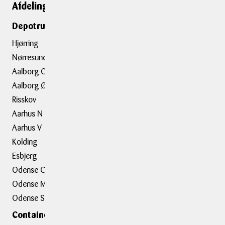
Afdelinger
Genveje
Depotrumsafdelinger
Depotrum
Container
Hjørring
Flytning
Nørresundby
Trailerudlejning
Aalborg C
Aalborg Ø
Tilbehør
Risskov
Aarhus N
Om BOXIT
Aarhus V
BOXIT Historier
Kolding
Job hos BOXIT
Esbjerg
BOXIT Assist
Odense C
Kundeudtalelser
Odense M
Erhvervsløsninger
Odense S
Containerafdelinger