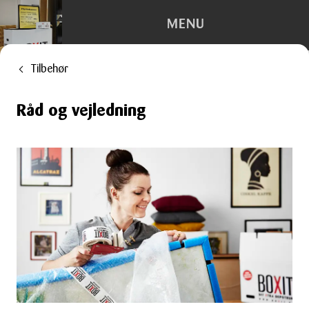
MENU
Tilbehør
Depotrum
Råd og vejledning
Container
Flytning
Kontorhotel
Trailerudlejning
Tilbehør