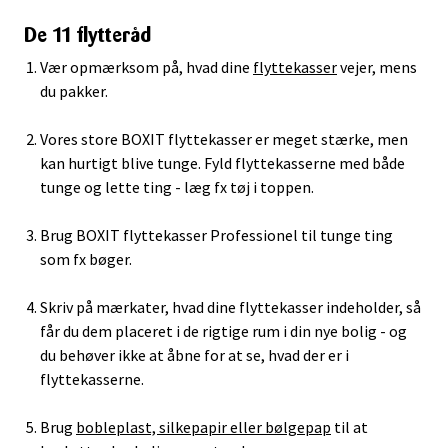
De 11 flytteråd
Vær opmærksom på, hvad dine
flyttekasser
vejer, mens
du pakker.
Vores store BOXIT flyttekasser er meget stærke, men
kan hurtigt blive tunge. Fyld flyttekasserne med både
tunge og lette ting - læg fx tøj i toppen.
Brug BOXIT flyttekasser Professionel til tunge ting
som fx bøger.
Skriv på mærkater, hvad dine flyttekasser indeholder, så
får du dem placeret i de rigtige rum i din nye bolig - og
du behøver ikke at åbne for at se, hvad der er i
flyttekasserne.
Brug
bobleplast, silkepapir eller bølgepap
til at