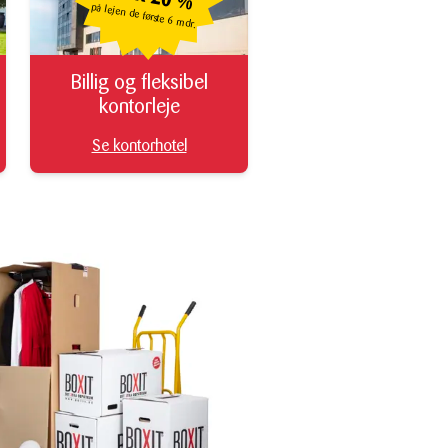
på lejen de første
6 mdr.
Billig og fleksibel
kontorleje
Se kontorhotel