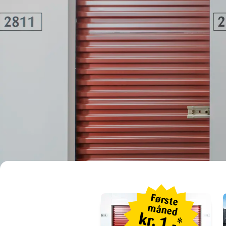
Første
måned
kr. 1,-*