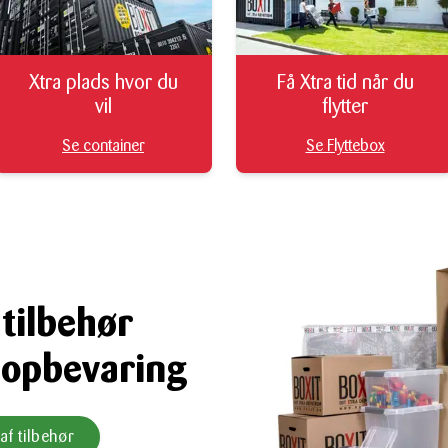
Xtra plads hvor du
Få Xtra tid når du
vil
flytter
Se container
Se Flyttebox
 tilbehør
g opbevaring
af tilbehør