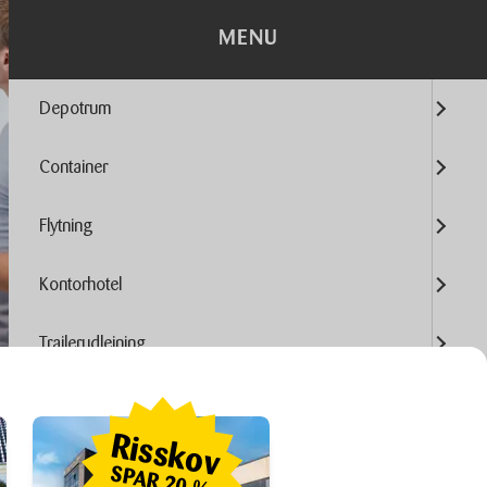
MENU
Depotrum
Container
Flytning
Kontorhotel
Trailerudlejning
Tilbehør
Risskov
SPAR
20 %