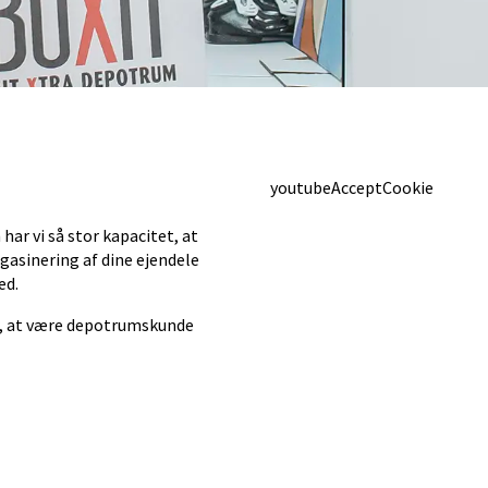
youtubeAcceptCookie
har vi så stor kapacitet, at
gasinering af dine ejendele
ed.
er, at være depotrumskunde