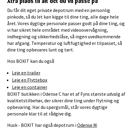
Xtra plads til alt det du vil passe på
Du får dit eget private depotrum med en personlig
pinkode, så du let kan kigge til dine ting, alle dage hele
året. Vores dygtige personale passer godt på dine ting, og
vi har sikret hele området med videoovervågning,
indhegning og sikkerhedslåse, så ingen uvedkommende
har afgang. Temperatur og luftfugtighed er tilpasset, så
dine ting opbevares lunt og tørt.
Hos BOXIT kan du også
Leje en trailer
Leje en Flyttebox
Leje en container
BOXIT butikken i Odense C har et af Fyns største udvalg af
kvalitetstilbehør, der sikrer dine ting under flytning og
opbevaring. Har du spørgsmål, står vores dygtige
personale klar til at rådgive dig.
Husk - BOXIT har også depotrum i
Odense M
.