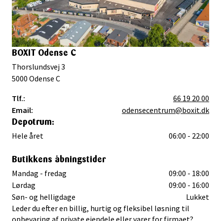
BOXIT Odense C
Thorslundsvej 3
5000
Odense C
Tlf.:
66 19 20 00
Email:
odensecentrum@boxit.dk
Depotrum:
Hele året
06:00 - 22:00
Butikkens åbningstider
Mandag - fredag
09:00 - 18:00
Lørdag
09:00 - 16:00
Søn- og helligdage
Lukket
Leder du efter en billig, hurtig og fleksibel løsning til
opbevaring af private ejendele eller varer for firmaet?