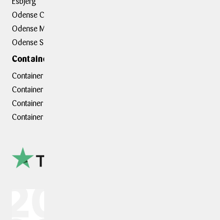
Esbjerg
BOXIT Assist
Odense C
Kundeudtalelser
Odense M
Erhvervsløsninger
Odense S
Containerafdelinger
Container hovedkontor
Container Hasselager
Container Kolding
Container Taastrup