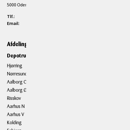
5000
Odense C
Tlf.:
66 19 20 00
Email:
odensecentrum@boxit.dk
Afdelinger
Genveje
Depotrumsafdelinger
Depotrum
Container
Hjørring
Flytning
Nørresundby
Trailerudlejning
Aalborg C
Aalborg Ø
Tilbehør
Risskov
Aarhus N
Om BOXIT
Aarhus V
BOXIT Historier
Kolding
Job hos BOXIT