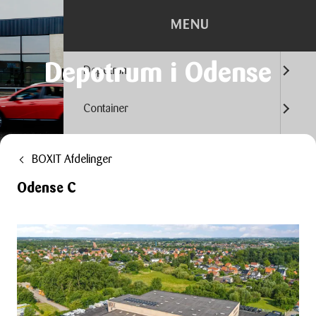
MENU
Depotrum i Odense
Depotrum
Container
Flytning
BOXIT Afdelinger
Kontorhotel
Odense C
Trailerudlejning
Tilbehør