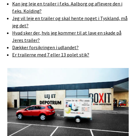
Kan jeg leje en trailer i f.eks. Aalborg og aflevere den i
f.eks. Kolding?
Jeg vil leje en trailer og skal hente noget i Tyskland, må
jeg det?
Hvad sker der, hvis jeg kommer til at lave en skade på
Jeres trailer?
Dækker forsikringen i udlandet?
Er trailerne med 7 eller 13 polet stik?