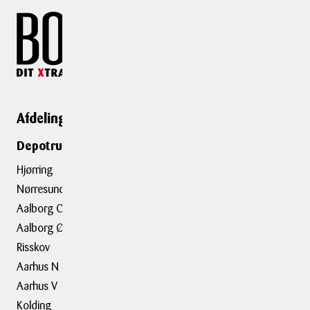
Afdelinger
Genveje
Depotrumsafdelinger
Depotrum
Container
Hjørring
Flytning
Nørresundby
Trailerudlejning
Aalborg C
Aalborg Ø
Tilbehør
Risskov
Aarhus N
Om BOXIT
Aarhus V
BOXIT Historier
Kolding
Job hos BOXIT