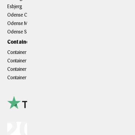
Esbjerg
BOXIT Assist
Odense C
Kundeudtalelser
Odense M
Erhvervsløsninger
Odense S
Containerafdelinger
Container hovedkontor
Container Hasselager
Container Kolding
Container Taastrup