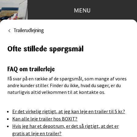
MENU
Trailerudlejning
Depotrum
Ofte stillede spørgsmål
Container
Flytning
FAQ om trailerleje
Få svar på en række af de spørgsmål, som mange af vores
Kontorhotel
andre kunder stiller. Finder du ikke, hvad du søger, er du
naturligvis altid velkommen til at kontakte os.
Trailerudlejning
Er det virkelig rigtigt, at jeg kan leje en trailer til 5 kr.?
Tilbehør
Kan alle leje trailer hos BOXIT?
Hvis jeg har et depotrum, er det så rigtigt, at det er
gratis at leje en trailer?