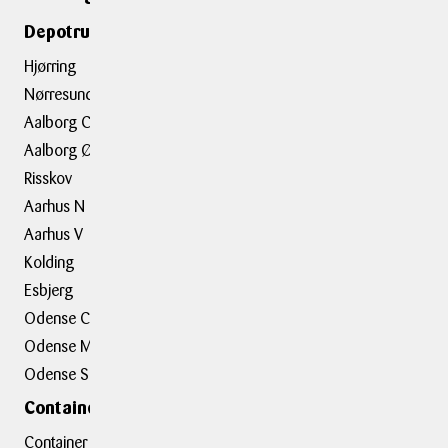
Depotrumsafdelinger
Depotrum
Container
Hjørring
Flytning
Nørresundby
Trailerudlejning
Aalborg C
Aalborg Ø
Tilbehør
Risskov
Aarhus N
Om BOXIT
Aarhus V
BOXIT Historier
Kolding
Job hos BOXIT
Esbjerg
BOXIT Assist
Odense C
Kundeudtalelser
Odense M
Erhvervsløsninger
Odense S
Containerafdelinger
Container hovedkontor