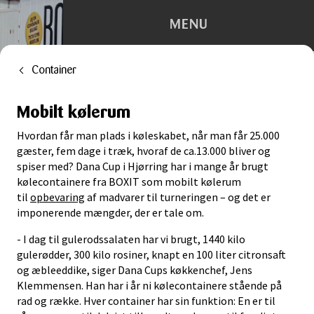
MENU
Container
Depotrum
Mobilt kølerum
Container
Hvordan får man plads i køleskabet, når man får 25.000
Flytning
gæster, fem dage i træk, hvoraf de ca.13.000 bliver og
spiser med? Dana Cup i Hjørring har i mange år brugt
kølecontainere fra BOXIT som mobilt kølerum
Kontorhotel
til
opbevaring
af madvarer til turneringen – og det er
imponerende mængder, der er tale om.
Trailerudlejning
- I dag til gulerodssalaten har vi brugt, 1440 kilo
gulerødder, 300 kilo rosiner, knapt en 100 liter citronsaft
Tilbehør
og æbleeddike, siger Dana Cups køkkenchef, Jens
Klemmensen. Han har i år ni kølecontainere stående på
rad og række. Hver container har sin funktion: En er til