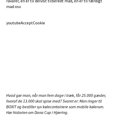
råvarer, en er til delvist tilberedt mad, en er til færdigt
mad osv.
youtubeAcceptCookie
Hvad gør man, når man fem dage i træk, får 25.000 gæster,
hvoraf de 13.000 skal spise med? Svaret er: Man ringer til
BOXIT og bestiller syv kølecontainere som mobile kølerum.
Hør historien om Dana Cup i Hjørring.