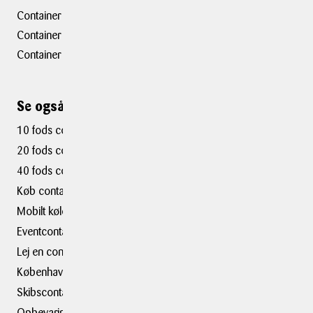
Container Hasselager
Container Kolding
Container Taastrup
Se også ...
10 fods container
20 fods container
40 fods container
Køb container
Mobilt kølerum
Eventcontainer
Lej en container i
København
Skibscontainer
Opbevaring i København