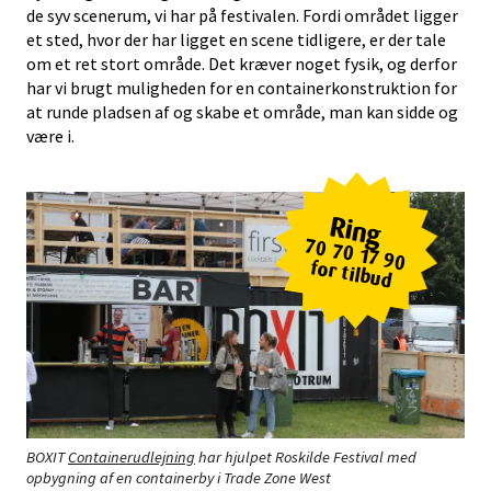
de syv scenerum, vi har på festivalen. Fordi området ligger
et sted, hvor der har ligget en scene tidligere, er der tale
om et ret stort område. Det kræver noget fysik, og derfor
har vi brugt muligheden for en containerkonstruktion for
at runde pladsen af og skabe et område, man kan sidde og
være i.
Ring
70 70 17 90
for tilbud
BOXIT
Containerudlejning
har hjulpet Roskilde Festival med
opbygning af en containerby i Trade Zone West