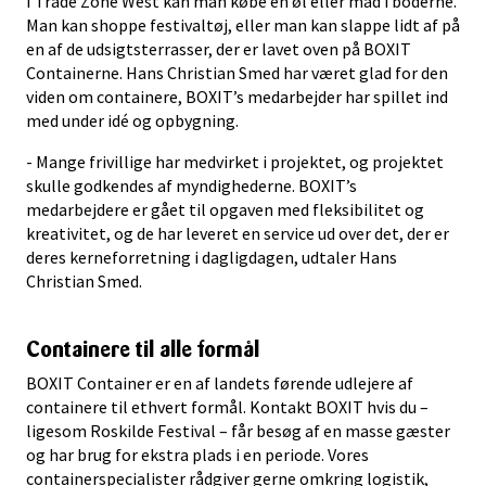
I Trade Zone West kan man købe en øl eller mad i boderne.
Man kan shoppe festivaltøj, eller man kan slappe lidt af på
en af de udsigtsterrasser, der er lavet oven på BOXIT
Containerne. Hans Christian Smed har været glad for den
viden om containere, BOXIT’s medarbejder har spillet ind
med under idé og opbygning.
- Mange frivillige har medvirket i projektet, og projektet
skulle godkendes af myndighederne. BOXIT’s
medarbejdere er gået til opgaven med fleksibilitet og
kreativitet, og de har leveret en service ud over det, der er
deres kerneforretning i dagligdagen, udtaler Hans
Christian Smed.
Containere til alle formål
BOXIT Container er en af landets førende udlejere af
containere til ethvert formål. Kontakt BOXIT hvis du –
ligesom Roskilde Festival – får besøg af en masse gæster
og har brug for ekstra plads i en periode. Vores
containerspecialister rådgiver gerne omkring logistik,