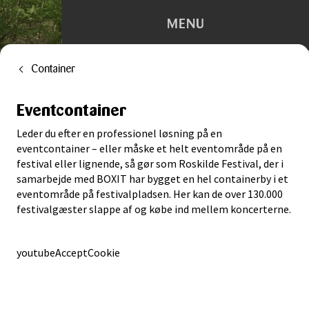
MENU
Container
Depotrum
Eventcontainer
Container
Leder du efter en professionel løsning på en
Flytning
eventcontainer – eller måske et helt eventområde på en
festival eller lignende, så gør som Roskilde Festival, der i
samarbejde med BOXIT har bygget en hel containerby i et
Kontorhotel
eventområde på festivalpladsen. Her kan de over 130.000
festivalgæster slappe af og købe ind mellem koncerterne.
Trailerudlejning
youtubeAcceptCookie
Tilbehør