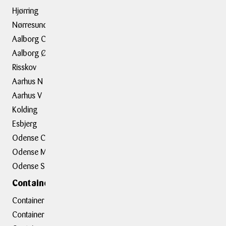
Container
Hjørring
Flytning
Nørresundby
Trailerudlejning
Aalborg C
Aalborg Ø
Tilbehør
Risskov
Aarhus N
Om BOXIT
Aarhus V
BOXIT Historier
Kolding
Job hos BOXIT
Esbjerg
BOXIT Assist
Odense C
Kundeudtalelser
Odense M
Erhvervsløsninger
Odense S
Containerafdelinger
Container hovedkontor
Container Hasselager