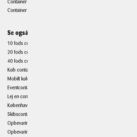
Container Kolding
Container Taastrup
Se også ...
10 fods container
20 fods container
40 fods container
Køb container
Mobilt kølerum
Eventcontainer
Lej en container i
København
Skibscontainer
Opbevaring i København
Opbevaringsplads