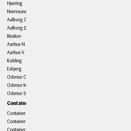
Container
Hjørring
Flytning
Nørresundby
Trailerudlejning
Aalborg C
Aalborg Ø
Tilbehør
Risskov
Aarhus N
Om BOXIT
Aarhus V
BOXIT Historier
Kolding
Job hos BOXIT
Esbjerg
BOXIT Assist
Odense C
Kundeudtalelser
Odense M
Erhvervsløsninger
Odense S
Containerafdelinger
Container hovedkontor
Container Hasselager
Container Kolding