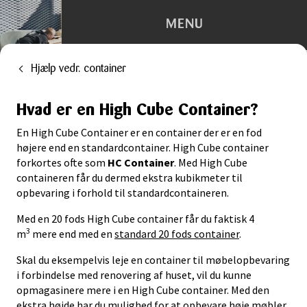
MENU
Hjælp vedr. container
Depotrum
Hvad er en High Cube Container?
Container
En High Cube Container er en container der er en fod
Flytning
højere end en standardcontainer. High Cube container
forkortes ofte som
HC Container
. Med High Cube
containeren får du dermed ekstra kubikmeter til
Kontorhotel
opbevaring i forhold til standardcontaineren.
Trailerudlejning
Med en 20 fods High Cube container får du faktisk 4
3
m
mere end med en
standard 20 fods container
.
Tilbehør
Skal du eksempelvis leje en container til møbelopbevaring
i forbindelse med renovering af huset, vil du kunne
opmagasinere mere i en High Cube container. Med den
ekstra højde har du mulighed for at opbevare høje møbler,