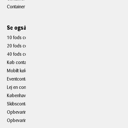
Container Taastrup
Se også ...
10 fods container
20 fods container
40 fods container
Køb container
Mobilt kølerum
Eventcontainer
Lej en container i
København
Skibscontainer
Opbevaring i København
Opbevaringsplads