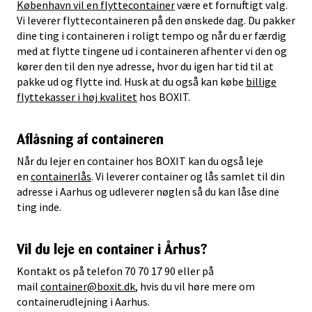
København vil en flyttecontainer
være et fornuftigt valg.
Vi leverer flyttecontaineren på den ønskede dag. Du pakker
dine ting i containeren i roligt tempo og når du er færdig
med at flytte tingene ud i containeren afhenter vi den og
kører den til den nye adresse, hvor du igen har tid til at
pakke ud og flytte ind. Husk at du også kan købe
billige
flyttekasser i høj kvalitet
hos BOXIT.
Aflåsning af containeren
Når du lejer en container hos BOXIT kan du også leje
en
containerlås
. Vi leverer container og lås samlet til din
adresse i Aarhus og udleverer nøglen så du kan låse dine
ting inde.
Vil du leje en container i Århus?
Kontakt os på telefon 70 70 17 90 eller på
mail
container@boxit.dk
, hvis du vil høre mere om
containerudlejning i Aarhus.