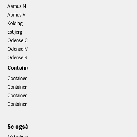
Aarhus N
Om BOXIT
Aarhus V
BOXIT Historier
Kolding
Job hos BOXIT
Esbjerg
BOXIT Assist
Odense C
Kundeudtalelser
Odense M
Erhvervsløsninger
Odense S
Containerafdelinger
Container hovedkontor
Container Hasselager
Container Kolding
Container Taastrup
Se også ...