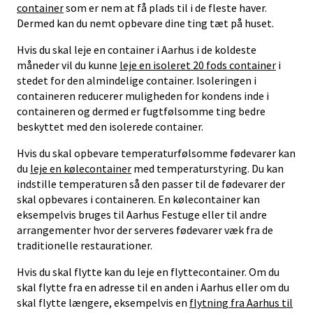
container
som er nem at få plads til i de fleste haver.
Dermed kan du nemt opbevare dine ting tæt på huset.
Hvis du skal leje en container i Aarhus i de koldeste
måneder vil du kunne
leje en isoleret 20 fods container
i
stedet for den almindelige container. Isoleringen i
containeren reducerer muligheden for kondens inde i
containeren og dermed er fugtfølsomme ting bedre
beskyttet med den isolerede container.
Hvis du skal opbevare temperaturfølsomme fødevarer kan
du
leje en kølecontainer
med temperaturstyring. Du kan
indstille temperaturen så den passer til de fødevarer der
skal opbevares i containeren. En kølecontainer kan
eksempelvis bruges til Aarhus Festuge eller til andre
arrangementer hvor der serveres fødevarer væk fra de
traditionelle restaurationer.
Hvis du skal flytte kan du leje en flyttecontainer. Om du
skal flytte fra en adresse til en anden i Aarhus eller om du
skal flytte længere, eksempelvis en
flytning fra Aarhus til