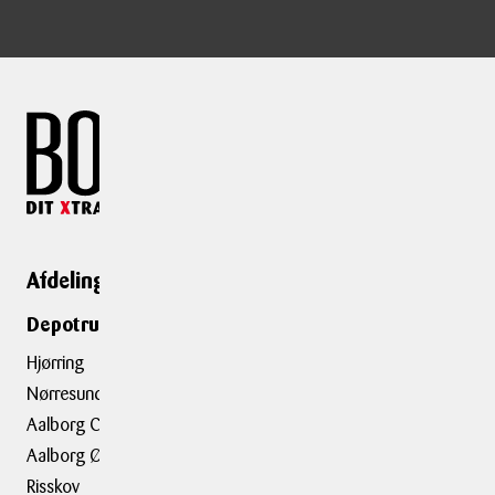
Afdelinger
Genveje
Depotrumsafdelinger
Depotrum
Container
Hjørring
Flytning
Nørresundby
Trailerudlejning
Aalborg C
Aalborg Ø
Tilbehør
Risskov