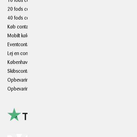
10 fods container
20 fods container
40 fods container
Køb container
Mobilt kølerum
Eventcontainer
Lej en container i
København
Skibscontainer
Opbevaring i København
Opbevaringsplads