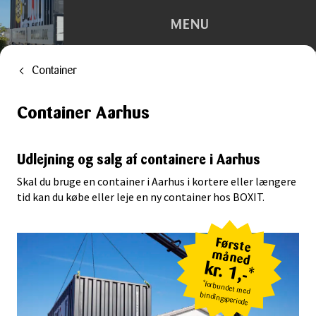
MENU
Container
Depotrum
Container Aarhus
Container
Flytning
Udlejning og salg af containere i Aarhus
Skal du bruge en container i Aarhus i kortere eller længere
Kontorhotel
tid kan du købe eller leje en ny container hos BOXIT.
Trailerudlejning
Første
måned
Tilbehør
kr. 1,-*
*forbundet med
bindingsperiode