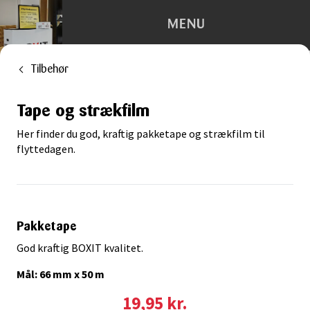
MENU
Tilbehør
Depotrum
Tape og strækfilm
Container
Her finder du god, kraftig pakketape og strækfilm til
Flytning
flyttedagen.
Kontorhotel
Trailerudlejning
Pakketape
God kraftig BOXIT kvalitet.
Tilbehør
Mål: 66 mm x 50 m
19,95 kr.