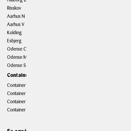
Risskov
Aarhus N
Om BOXIT
Aarhus V
BOXIT Historier
Kolding
Job hos BOXIT
Esbjerg
BOXIT Assist
Odense C
Kundeudtalelser
Odense M
Erhvervsløsninger
Odense S
Containerafdelinger
Container hovedkontor
Container Hasselager
Container Kolding
Container Taastrup