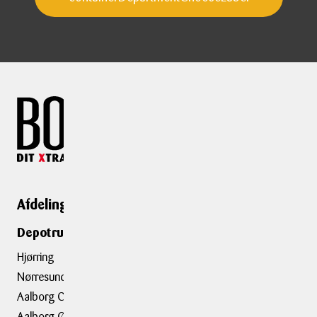
Afdelinger
Genveje
Depotrumsafdelinger
Depotrum
Container
Hjørring
Flytning
Nørresundby
Trailerudlejning
Aalborg C
Aalborg Ø
Tilbehør