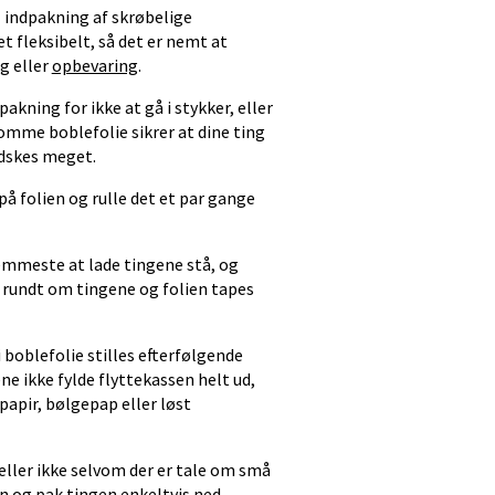
l indpakning af skrøbelige
 fleksibelt, så det er nemt at
ng eller
opbevaring
.
akning for ikke at gå i stykker, eller
omme boblefolie sikrer at dine ting
ndskes meget.
å folien og rulle det et par gange
nemmeste at lade tingene stå, og
e rundt om tingene og folien tapes
boblefolie stilles efterfølgende
ne ikke fylde flyttekassen helt ud,
pir, bølgepap eller løst
eller ikke selvom der er tale om små
en og pak tingen enkeltvis ned.