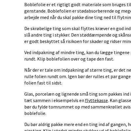
Boblefolie er et rigtigt godt materiale som bruges ti
genstande. Boblefolien er stødabsorberende og meget
arbejde med når du skal pakke dine ting ned til flytni
De skrøbelige ting som skal flyttes kræver en god indp
slå andre ting i stykker. Den støddæmpende og skåns
er godt beskyttet så risikoen for skader og ridser mi
Ved indpakning af mindre ting, kan du lægge tingene p
rundt. Klip boblefolien over og tape den fast.
Når der er tale om indpakning af større ting, er det 
rulle folien rundt om. Igen bør der rulles et par gang
folien fast til sidst.
Glas, porcelæn og lignende små ting som pakkes ind i 
tæt sammen i eksempelvis en
flyttekasse
. Kan glasse
bør du fylde tomrummet op med sammenkrøllet avispa
boblefolie.
Du bør aldrig pakke mere end en ting ind af gangen, h
nipsting. Klip i stedet mindre stykker ud af boblefoli