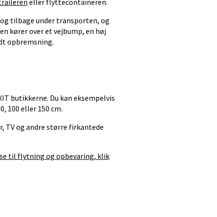
traileren
eller flyttecontaineren.
m og tilbage under transporten, og
en kører over et vejbump, en høj
årdt opbremsning.
BOXIT butikkerne. Du kan eksempelvis
0, 100 eller 150 cm.
r, TV og andre større firkantede
e til flytning og opbevaring, klik