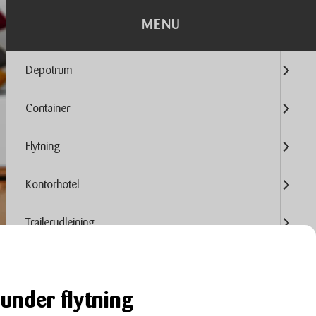
MENU
Depotrum
Container
Flytning
Kontorhotel
Trailerudlejning
Tilbehør
under flytning