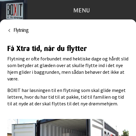
MENU
Flytning
Depotrum
Få Xtra tid, når du flytter
Container
Flytning er ofte forbundet med hektiske dage og hårdt slid
Flytning
som betyder at glæden over at skulle flytte ind i det nye
hjem glider i baggrunden, men sådan behøver det ikke at
være.
Kontorhotel
BOXIT har løsningen til en flytning som skal glide meget
Trailerudlejning
lettere, hvor du har tid til at pakke, tid til familien og tid
til at nyde at der skal flyttes til det nye drømmehjem.
Tilbehør