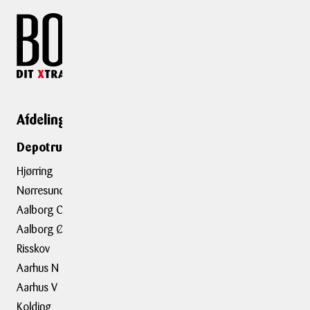
Afdelinger
Genveje
Depotrumsafdelinger
Depotrum
Container
Hjørring
Flytning
Nørresundby
Trailerudlejning
Aalborg C
Aalborg Ø
Tilbehør
Risskov
Aarhus N
Om BOXIT
Aarhus V
BOXIT Historier
Kolding
Job hos BOXIT