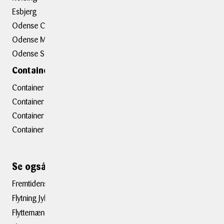
Esbjerg
BOXIT Assist
Odense C
Kundeudtalelser
Odense M
Erhvervsløsninger
Odense S
Containerafdelinger
Container hovedkontor
Container Hasselager
Container Kolding
Container Taastrup
Se også ...
Fremtidens flyttefirma
Flytning Jylland - Sjælland
Flyttemænd