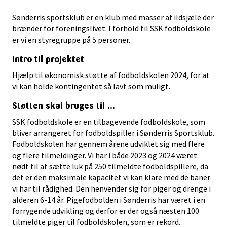
Sønderris sportsklub er en klub med masser af ildsjæle der
brænder for foreningslivet. I forhold til SSK fodboldskole
er vi en styregruppe på 5 personer.
Intro til projektet
Hjælp til økonomisk støtte af fodboldskolen 2024, for at
vi kan holde kontingentet så lavt som muligt.
Støtten skal bruges til ...
SSK fodboldskole er en tilbagevende fodboldskole, som
bliver arrangeret for fodboldspiller i Sønderris Sportsklub.
Fodboldskolen har gennem årene udviklet sig med flere
og flere tilmeldinger. Vi har i både 2023 og 2024 været
nødt til at sætte luk på 250 tilmeldte fodboldspillere, da
det er den maksimale kapacitet vi kan klare med de baner
vi har til rådighed. Den henvender sig for piger og drenge i
alderen 6-14 år. Pigefodbolden i Sønderris har været i en
forrygende udvikling og derfor er der også næsten 100
tilmeldte piger til fodboldskolen, som er rekord.