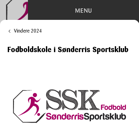
MENU
Vindere 2024
Depotrum
Fodboldskole i Sønderris Sportsklub
Container
Flytning
Kontorhotel
Trailerudlejning
Tilbehør