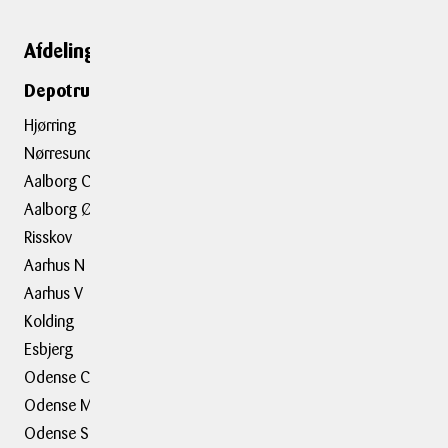
Afdelinger
Genveje
Depotrumsafdelinger
Depotrum
Container
Hjørring
Flytning
Nørresundby
Trailerudlejning
Aalborg C
Aalborg Ø
Tilbehør
Risskov
Aarhus N
Om BOXIT
Aarhus V
BOXIT Historier
Kolding
Job hos BOXIT
Esbjerg
BOXIT Assist
Odense C
Kundeudtalelser
Odense M
Erhvervsløsninger
Odense S