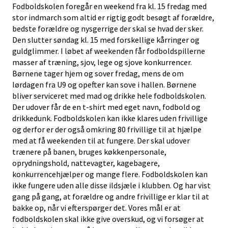
Fodboldskolen foregår en weekend fra kl. 15 fredag med
stor indmarch som altid er rigtig godt besøgt af forældre,
bedste forældre og nysgerrige der skal se hvad der sker.
Den slutter søndag kl. 15 med forskellige kårringer og
guldglimmer. I løbet af weekenden får fodboldspillerne
masser af træning, sjov, lege og sjove konkurrencer.
Børnene tager hjem og sover fredag, mens de om
lørdagen fra U9 og opefter kan sove i hallen. Børnene
bliver serviceret med mad og drikke hele fodboldskolen.
Der udover får de en t-shirt med eget navn, fodbold og
drikkedunk. Fodboldskolen kan ikke klares uden frivillige
og derfor er der også omkring 80 frivillige til at hjælpe
med at få weekenden til at fungere. Der skal udover
trænere på banen, bruges køkkenpersonale,
oprydningshold, nattevagter, kagebagere,
konkurrencehjælper og mange flere. Fodboldskolen kan
ikke fungere uden alle disse ildsjæle i klubben. Og har vist
gang på gang, at forældre og andre frivillige er klar til at
bakke op, når vi efterspørger det. Vores mål er at
fodboldskolen skal ikke give overskud, og vi forsøger at