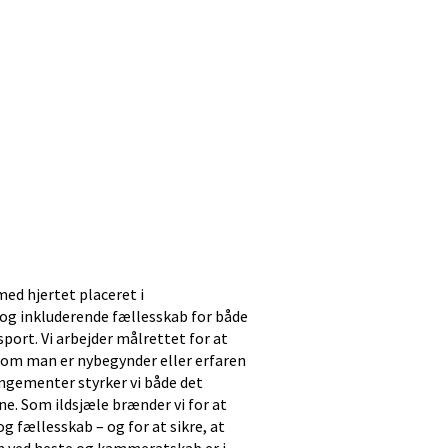
med hjertet placeret i
g inkluderende fællesskab for både
port. Vi arbejder målrettet for at
 om man er nybegynder eller erfaren
ngementer styrker vi både det
. Som ildsjæle brænder vi for at
g fællesskab – og for at sikre, at