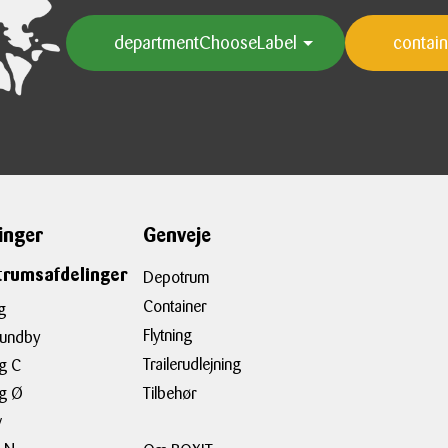
inger
Genveje
rumsafdelinger
Depotrum
Container
g
Flytning
sundby
Trailerudlejning
g C
rg Ø
Tilbehør
v