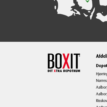
Afdel
Depot
Hjørrin
Nørre
Aalbor
Aalbo
Rissko