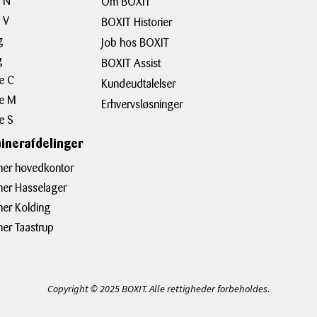
s N
Om BOXIT
 V
BOXIT Historier
g
Job hos BOXIT
g
BOXIT Assist
e C
Kundeudtalelser
e M
Erhvervsløsninger
e S
inerafdelinger
ner hovedkontor
ner Hasselager
ner Kolding
ner Taastrup
Copyright © 2025 BOXIT. Alle rettigheder forbeholdes.