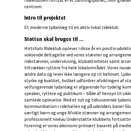
rideklubben fortsat er et samlingspunkt, hvor glæde
centrum.
Intro til projektet
Et moderne lydanlæg til en aktiv lokal rideklub.
Støtten skal bruges til ...
Hirtshals Rideklub oplever i disse år en positiv udvikl
voksende deltagelse ved vores stævner og arrangement
ridestævner, undervisning, klubaktiviteter samt ar
tiltrækker ryttere fra hele lokalområdet. Vores nuvæ
ældre dato og lever ikke længere op til behovet. Lyden
styrke og kvalitet, hvilket udfordrer afviklingen af s
velfungerende lydanlæg er afgørende for tydelig 
speaker, ryttere og publikum – både af hensyn til sik
samlede oplevelse. Med et nyt og tidssvarende lydanlæg
kommunikation i ridehallen og på udendørs baner Ska
særligt børn og unge Afvikle stævner og arrangement
professionelt niveau Understøtte klubbens fortsatte
forening er vores økonomi primært baseret på medle