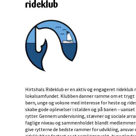
rideklub
Hirtshals Rideklub er en aktiv og engageret rideklub 
lokalsamfundet. Klubben danner ramme om et trygt o
børn, unge og voksne med interesse for heste og rides
skabe gode oplevelser i stalden og på banen – uanset
rytter. Gennem undervisning, stævner og sociale arra
faglige niveau og sammenholdet blandt medlemmerne
give rytterne de bedste rammer for udvikling, ansvar o