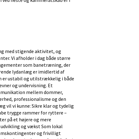
n ved heste og kammeratskab er i
ing med stigende aktivitet, og
er. Vi afholder i dag både større
rangementer som banetræning, der
rende lydanlæg er imidlertid af
 er ustabil og utilstrækkelig i både
tævner og undervisning. Et
kommunikation mellem dommer,
kerhed, professionalisme og den
 vil vi kunne: Sikre klar og tydelig
be trygge rammer for ryttere –
er på et højere og mere
 udvikling og vækst Som lokal
mskontingenter og frivilligt