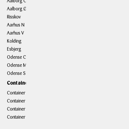
Trailerudlejning
Aalborg C
Aalborg Ø
Tilbehør
Risskov
Aarhus N
Om BOXIT
Aarhus V
BOXIT Historier
Kolding
Job hos BOXIT
Esbjerg
BOXIT Assist
Odense C
Kundeudtalelser
Odense M
Erhvervsløsninger
Odense S
Containerafdelinger
Container hovedkontor
Container Hasselager
Container Kolding
Container Taastrup