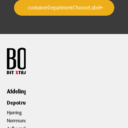
Afdelinger
Genveje
Depotrumsafdelinger
Depotrum
Container
Hjørring
Flytning
Nørresundby