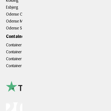
Kolding
Job hos BOXIT
Esbjerg
BOXIT Assist
Odense C
Kundeudtalelser
Odense M
Erhvervsløsninger
Odense S
Containerafdelinger
Container hovedkontor
Container Hasselager
Container Kolding
Container Taastrup